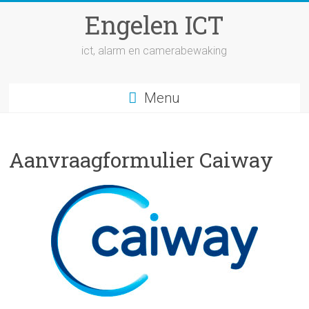
Ga
Engelen ICT
naar
inhoud
ict, alarm en camerabewaking
Menu
Aanvraagformulier Caiway