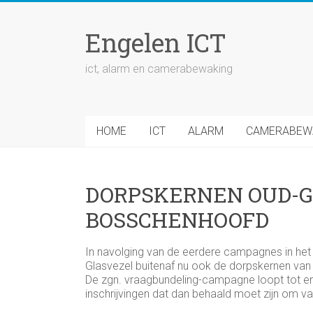
Ga
naar
Engelen ICT
inhoud
ict, alarm en camerabewaking
HOME
ICT
ALARM
CAMERABEW
DORPSKERNEN OUD-G
BOSSCHENHOOFD
In navolging van de eerdere campagnes in het 
Glasvezel buitenaf nu ook de dorpskernen va
De zgn. vraagbundeling-campagne loopt tot e
inschrijvingen dat dan behaald moet zijn om van